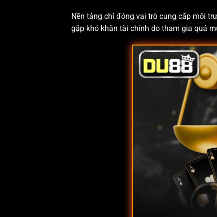
Nền tảng chỉ đóng vai trò cung cấp môi trư
gặp khó khăn tài chính do tham gia quá mứ