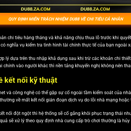
QUY ĐỊNH MIỄN TRÁCH NHIỆM DU88 VỀ CHI TIÊU CÁ NHÂN
ản chi tiêu hàng tháng và khả năng chịu thua lỗ trước khi quy
ó nghĩa vụ kiểm tra tình hình tài chính thực tế của bạn ngoài 
ợp lý dựa trên thu nhập khả dụng sau khi trừ các khoản chi thi
 chính vào người khác thì nền tảng khuyến nghị không nên tha
 kết nối kỹ thuật
net và công nghệ có thể gặp sự cố ngoài tầm kiểm soát của nhà
i thường về mất kết nối gián đoạn dịch vụ do lỗi nhà mạng hoặc
kết nối đột ngột thì hệ thống sẽ cố gắng khôi phục trạng thái 
quả sẽ xử lý theo quy định nhà cung cấp trò chơi thường là hủy