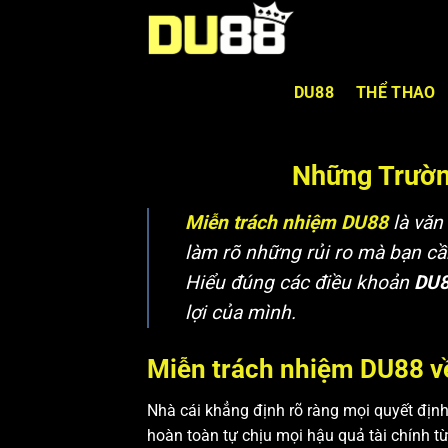
Bỏ
qua
nội
dung
DU88
THỂ THAO
Những Trườn
Miễn trách nhiệm DU88
là văn
làm rõ những rủi ro mà bạn cầ
Hiểu đúng các điều khoản
DU
lợi của mình.
Miễn trách nhiệm DU88 về 
Nhà cái khẳng định rõ ràng mọi quyết định
hoàn toàn tự chịu mọi hậu quả tài chính t