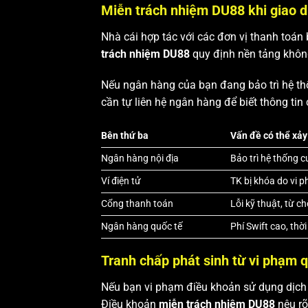
Miễn trách nhiệm DU88 khi giao d
Nhà cái hợp tác với các đơn vị thanh toán
trách nhiệm DU88
quy định nền tảng không
Nếu ngân hàng của bạn đang bảo trì hệ thố
cần tự liên hệ ngân hàng để biết thông tin
Bên thứ ba
Vấn đề có thể xảy
Ngân hàng nội địa
Bảo trì hệ thống 
Ví điện tử
TK bị khóa do vi p
Cổng thanh toán
Lỗi kỹ thuật, từ ch
Ngân hàng quốc tế
Phí Swift cao, thời
Tranh chấp phát sinh từ vi phạm 
Nếu bạn vi phạm điều khoản sử dụng dịch v
Điều khoản
miễn trách nhiệm DU88
nêu rõ