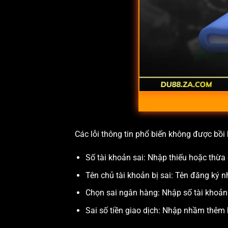
Các lỗi thông tin phổ biến không được bồi
Số tài khoản sai: Nhập thiếu hoặc thừ
Tên chủ tài khoản bị sai: Tên đăng ký n
Chọn sai ngân hàng: Nhập số tài khoản
Sai số tiền giao dịch: Nhập nhầm thêm h