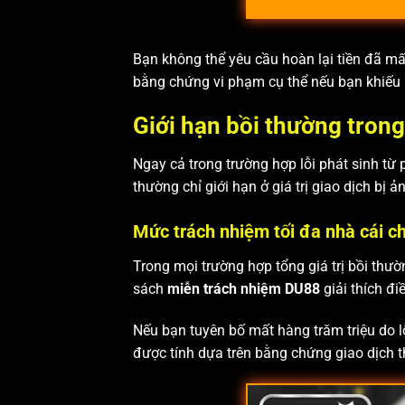
Bạn không thể yêu cầu hoàn lại tiền đã mấ
bằng chứng vi phạm cụ thể nếu bạn khiếu
Giới hạn bồi thường tron
Ngay cả trong trường hợp lỗi phát sinh từ
thường chỉ giới hạn ở giá trị giao dịch bị ả
Mức trách nhiệm tối đa nhà cái ch
Trong mọi trường hợp tổng giá trị bồi thư
sách
miễn trách nhiệm DU88
giải thích đi
Nếu bạn tuyên bố mất hàng trăm triệu do lỗ
được tính dựa trên bằng chứng giao dịch 