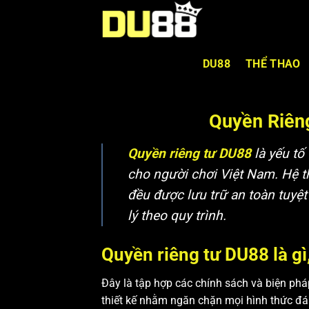
Bỏ
qua
nội
dung
DU88
THỂ THAO
Quyền Riên
Quyền riêng tư DU88
là yếu tố
cho người chơi Việt Nam. Hệ t
đều được lưu trữ an toàn tuyệt
lý theo quy trình.
Quyền riêng tư DU88 là gì
Đây là tập hợp các chính sách và biện phá
thiết kế nhằm ngăn chặn mọi hình thức đá