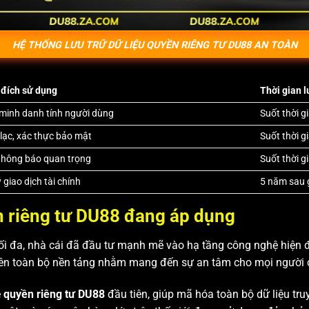
HỆ THỐNG LƯU TRỮ DỮ LIỆU QUYỀN RIÊNG TƯ DU88 AN TOÀN
đích sử dụng
Thời gian l
minh danh tính người dùng
Suốt thời 
 lạc, xác thực bảo mật
Suốt thời 
thông báo quan trọng
Suốt thời 
ý giao dịch tài chính
5 năm sau 
 riêng tư DU88 đang áp dụng
 đa, nhà cái đã đầu tư mạnh mẽ vào hạ tầng công nghệ hiện đại
trên toàn bộ nền tảng nhằm mang đến sự an tâm cho mọi người c
ệ
quyền riêng tư DU88
đầu tiên, giúp mã hóa toàn bộ dữ liệu tr