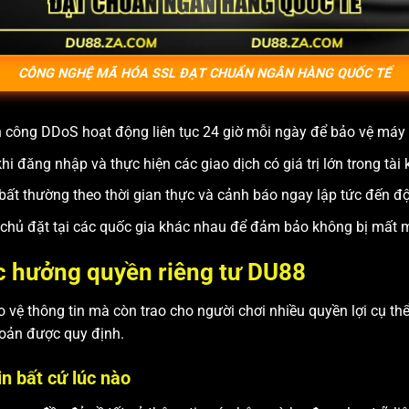
CÔNG NGHỆ MÃ HÓA SSL ĐẠT CHUẨN NGÂN HÀNG QUỐC TẾ
công DDoS hoạt động liên tục 24 giờ mỗi ngày để bảo vệ máy 
i đăng nhập và thực hiện các giao dịch có giá trị lớn trong tài
bất thường theo thời gian thực và cảnh báo ngay lập tức đến độ
 chủ đặt tại các quốc gia khác nhau để đảm bảo không bị mất m
c hưởng quyền riêng tư DU88
 vệ thông tin mà còn trao cho người chơi nhiều quyền lợi cụ th
hoản được quy định.
in bất cứ lúc nào