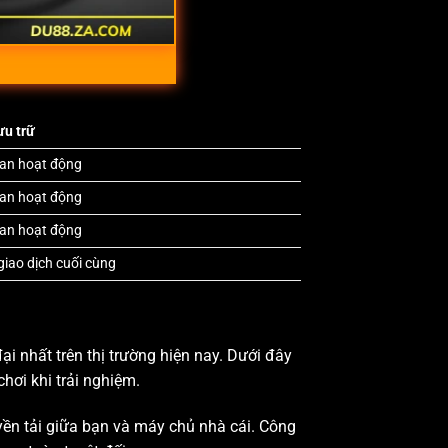
ưu trữ
gian hoạt động
gian hoạt động
gian hoạt động
giao dịch cuối cùng
 nhất trên thị trường hiện nay. Dưới đây
hơi khi trải nghiệm.
uyền tải giữa bạn và máy chủ nhà cái. Công