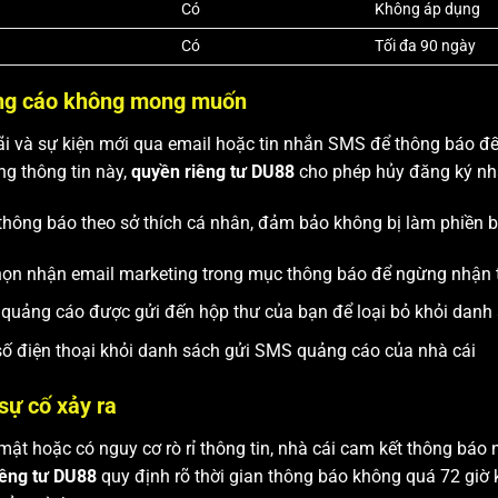
Có
Không áp dụng
Có
Tối đa 90 ngày
ảng cáo không mong muốn
mãi và sự kiện mới qua email hoặc tin nhắn SMS để thông báo đ
g thông tin này,
quyền riêng tư DU88
cho phép hủy đăng ký nh
 thông báo theo sở thích cá nhân, đảm bảo không bị làm phiền
 chọn nhận email marketing trong mục thông báo để ngừng nhận 
 quảng cáo được gửi đến hộp thư của bạn để loại bỏ khỏi danh
ỏ số điện thoại khỏi danh sách gửi SMS quảng cáo của nhà cái
sự cố xảy ra
ật hoặc có nguy cơ rò rỉ thông tin, nhà cái cam kết thông báo 
iêng tư DU88
quy định rõ thời gian thông báo không quá 72 giờ 