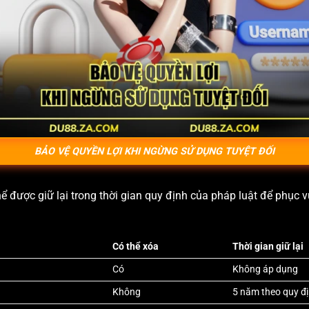
BẢO VỆ QUYỀN LỢI KHI NGỪNG SỬ DỤNG TUYỆT ĐỐI
hể được giữ lại trong thời gian quy định của pháp luật để phục 
Có thể xóa
Thời gian giữ lại
Có
Không áp dụng
Không
5 năm theo quy đị