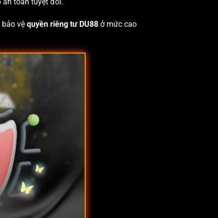
an toàn tuyệt đối.
g bảo vệ
quyền riêng tư DU88
ở mức cao