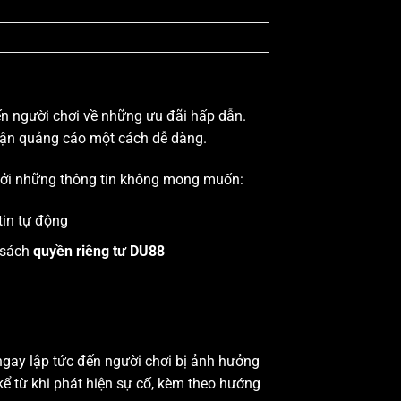
ến người chơi về những ưu đãi hấp dẫn.
ận quảng cáo một cách dễ dàng.
 bởi những thông tin không mong muốn:
tin tự động
 sách
quyền riêng tư DU88
ngay lập tức đến người chơi bị ảnh hưởng
kể từ khi phát hiện sự cố, kèm theo hướng