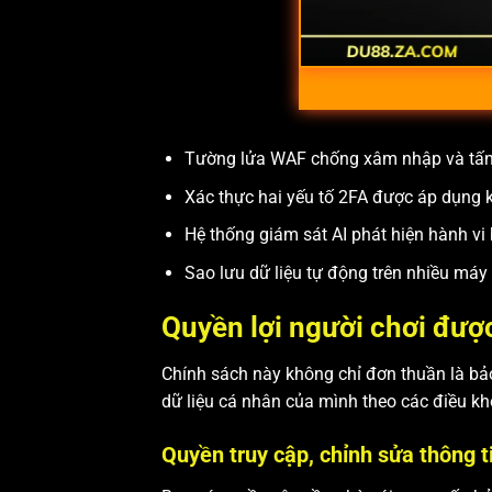
Tường lửa WAF chống xâm nhập và tấn 
Xác thực hai yếu tố 2FA được áp dụng kh
Hệ thống giám sát AI phát hiện hành vi 
Sao lưu dữ liệu tự động trên nhiều máy
Quyền lợi người chơi đượ
Chính sách này không chỉ đơn thuần là bảo
dữ liệu cá nhân của mình theo các điều k
Quyền truy cập, chỉnh sửa thông t